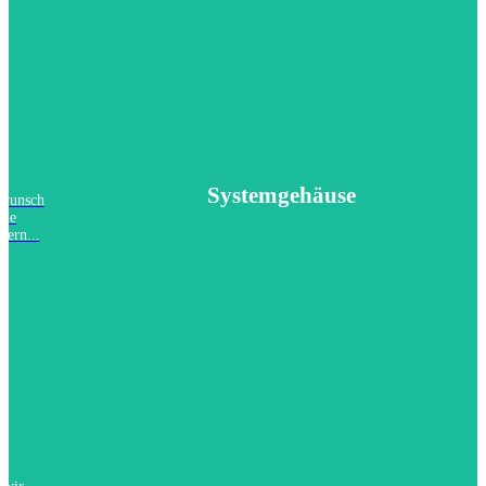
Systemgehäuse
nwunsch
lle
tern...