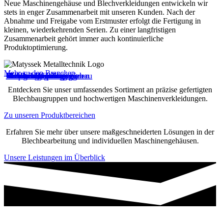
Neue Maschinengehäuse und Blechverkleidungen entwickeln wir
stets in enger Zusammenarbeit mit unseren Kunden. Nach der
Abnahme und Freigabe vom Erstmuster erfolgt die Fertigung in
kleinen, wiederkehrenden Serien. Zu einer langfristigen
Zusammenarbeit gehört immer auch kontinuierliche
Produktoptimierung.
Mehr zu den Branchen
Verpackungsmaschinen
Erneuerbare Energien
Werkzeugmaschinenbau
Anlagenbau
Drucklufterzeugung
Druckmaschinen
Elektrotechnik
Holzbearbeitung
Kunststoffspritzguss
Medizintechnik
Messtechnik
Fahrzeugbau
Getränketechnologie
Entdecken Sie unser umfassendes Sortiment an präzise gefertigten
Blechbaugruppen und hochwertigen Maschinenverkleidungen.
Zu unseren Produktbereichen
Erfahren Sie mehr über unsere maßgeschneiderten Lösungen in der
Blechbearbeitung und individuellen Maschinengehäusen.
Unsere Leistungen im Überblick